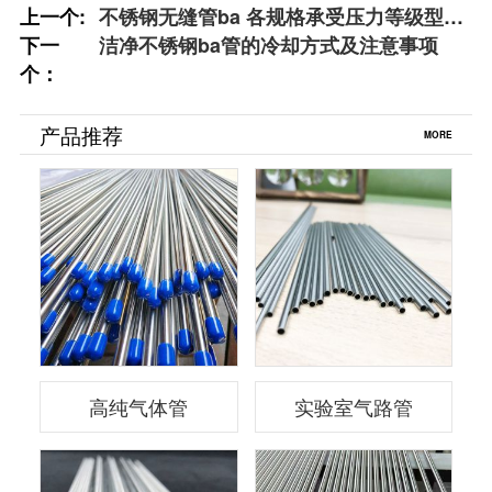
上一个:
不锈钢无缝管ba 各规格承受压力等级型号
下一
图标
洁净不锈钢ba管的冷却方式及注意事项
个：
产品推荐
MORE
高纯气体管
实验室气路管