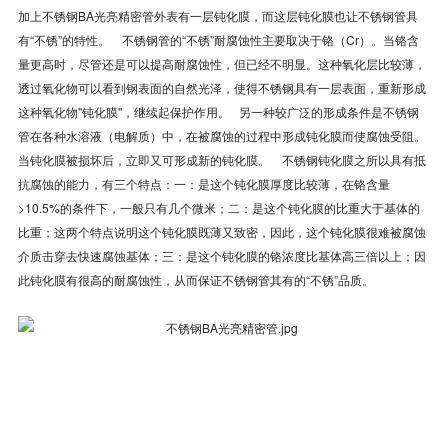
加上不锈钢BA光亮精密管外表有一层钝化膜，而这层钝化膜也让不锈钢管具
有“不锈”的特性。 不锈钢管的“不锈”耐腐蚀性主要取决于铬（Cr）。当铬含
量更高时，尽管还是可以提高耐腐蚀性，但已经不明显。这种氧化层比较薄，
透过氧化物可以看到钢表面的自然光泽，使得不锈钢具有一层表面，重新形成
这种氧化物"钝化膜"，继续起保护作用。 另一种较广泛的形成条件是不锈钢
管在各种水溶液（电解质）中，在被腐蚀的过程中形成钝化膜而使腐蚀受阻。
当钝化膜被损坏后，立即又可形成新的钝化膜。 不锈钢钝化膜之所以具有抵
抗腐蚀的能力，有三个特点：一：是这个钝化膜厚度比较薄，在铬含量
>10.5%的条件下，一般只有几个微米；二：是这个钝化膜的比重大于基体的
比重；这两个特点说明这个钝化膜既薄又致密，因此，这个钝化膜很难被腐蚀
介质击穿去快速腐蚀基体；三：是这个钝化膜的铬浓度比基体高三倍以上；因
此钝化膜有很高的耐腐蚀性，从而保证不锈钢管其有的“不锈”品质。